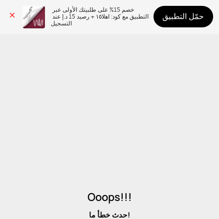
خصم 15% على طلبيتك الأولى عبر 
حمّل التطبيق
التطبيق مع كود: اهلا١٥ + رصيد 15 د.إ عند 
التسجيل
Ooops!!!
حدث خطأ ما!