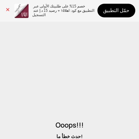
خصم 15% على طلبيتك الأولى عبر 
حمّل التطبيق
التطبيق مع كود: اهلا١٥ + رصيد 15 د.إ عند 
التسجيل
Ooops!!!
حدث خطأ ما!