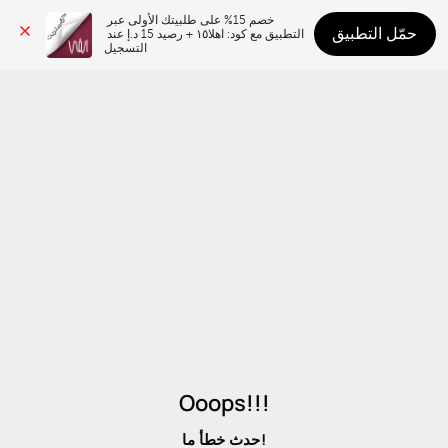
خصم 15% على طلبيتك الأولى عبر 
حمّل التطبيق
التطبيق مع كود: اهلا١٥ + رصيد 15 د.إ عند 
التسجيل
Ooops!!!
حدث خطأ ما!