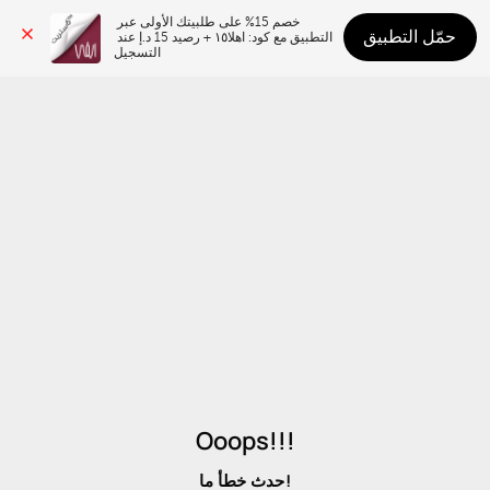
خصم 15% على طلبيتك الأولى عبر 
حمّل التطبيق
التطبيق مع كود: اهلا١٥ + رصيد 15 د.إ عند 
التسجيل
Ooops!!!
حدث خطأ ما!