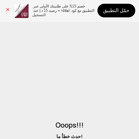
خصم 15% على طلبيتك الأولى عبر 
حمّل التطبيق
التطبيق مع كود: اهلا١٥ + رصيد 15 د.إ عند 
التسجيل
Ooops!!!
حدث خطأ ما!