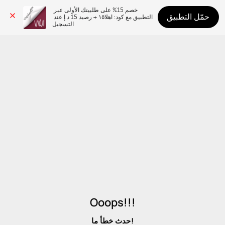
خصم 15% على طلبيتك الأولى عبر 
حمّل التطبيق
التطبيق مع كود: اهلا١٥ + رصيد 15 د.إ عند 
التسجيل
Ooops!!!
حدث خطأ ما!