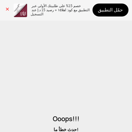
خصم 15% على طلبيتك الأولى عبر 
حمّل التطبيق
التطبيق مع كود: اهلا١٥ + رصيد 15 د.إ عند 
التسجيل
Ooops!!!
حدث خطأ ما!